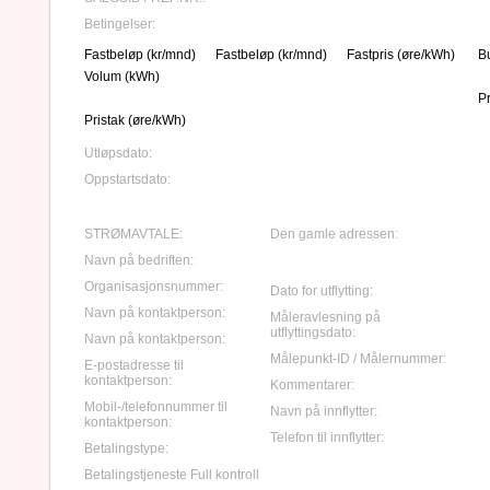
Betingelser:
Fastbeløp (kr/mnd)
Fastbeløp (kr/mnd)
Fastpris (øre/kWh)
B
Volum (kWh)
P
Pristak (øre/kWh)
Utløpsdato:
Oppstartsdato:
STRØMAVTALE:
Den gamle adressen:
Navn på bedriften:
Organisasjonsnummer:
Dato for utflytting:
Navn på kontaktperson:
Måleravlesning på
utflyttingsdato:
Navn på kontaktperson:
Målepunkt-ID / Målernummer:
E-postadresse til
kontaktperson:
Kommentarer:
Mobil-/telefonnummer til
Navn på innflytter:
kontaktperson:
Telefon til innflytter:
Betalingstype:
Betalingstjeneste Full kontroll