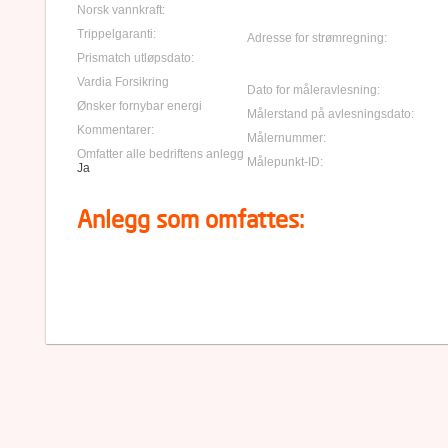
Norsk vannkraft:
Trippelgaranti:
Adresse for strømregning:
Prismatch utløpsdato:
Vardia Forsikring
Dato for måleravlesning:
Ønsker fornybar energi
Målerstand på avlesningsdato:
Kommentarer:
Målernummer:
Omfatter alle bedriftens anlegg
Målepunkt-ID:
Ja
Anlegg som omfattes: