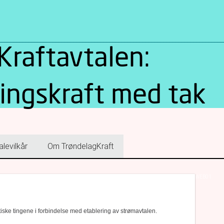
Kraftavtalen:
ingskraft med tak
alevilkår
Om TrøndelagKraft
WEB01
tiske tingene i forbindelse med etablering av strømavtalen.