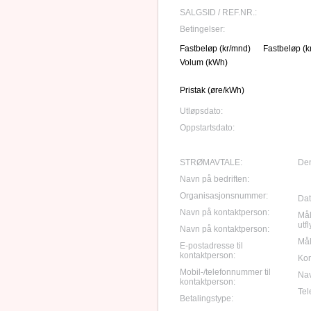
SALGSID / REF.NR.:
Betingelser:
Fastbeløp (kr/mnd)
Fastbeløp (k
Volum (kWh)
Pristak (øre/kWh)
Utløpsdato:
Oppstartsdato:
STRØMAVTALE:
Den
Navn på bedriften:
Organisasjonsnummer:
Dato
Navn på kontaktperson:
Mål
utf
Navn på kontaktperson:
Mål
E-postadresse til
kontaktperson:
Ko
Mobil-/telefonnummer til
Nav
kontaktperson:
Tele
Betalingstype: