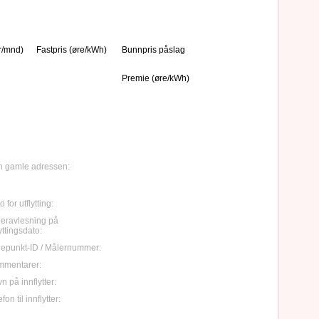
r/mnd)
Fastpris (øre/kWh)
Bunnpris påslag
Premie (øre/kWh)
 gamle adressen:
 for utflytting:
eravlesning på
lyttingsdato:
epunkt-ID / Målernummer:
mmentarer:
n på innflytter:
fon til innflytter: