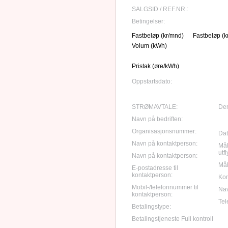
SALGSID / REF.NR.:
Betingelser:
Fastbeløp (kr/mnd)
Fastbeløp (k
Volum (kWh)
Pristak (øre/kWh)
Oppstartsdato:
STRØMAVTALE:
Den
Navn på bedriften:
Organisasjonsnummer:
Dato
Navn på kontaktperson:
Mål
utf
Navn på kontaktperson:
Mål
E-postadresse til
kontaktperson:
Ko
Mobil-/telefonnummer til
Nav
kontaktperson:
Tele
Betalingstype:
Betalingstjeneste Full kontroll