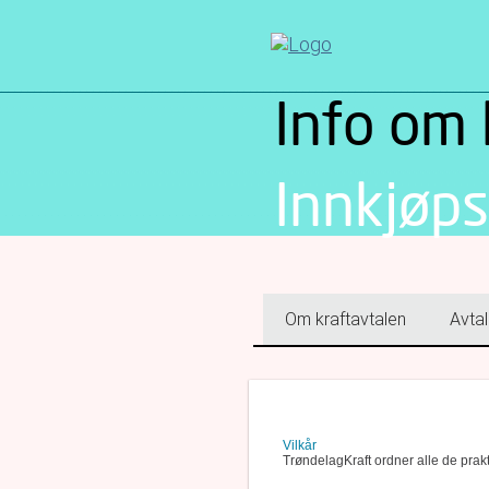
Info om 
Innkjøps
Om kraftavtalen
Avtal
Vilkår
TrøndelagKraft ordner alle de prak