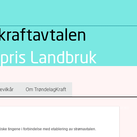
kraftavtalen
pris Landbruk
evilkår
Om TrøndelagKraft
WEB02
tiske tingene i forbindelse med etablering av strømavtalen.