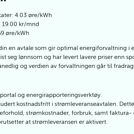
fikater: 4.03 øre/kWh
: 19.00 kr/mnd
.59 øre/kWh
din en avtale som gir optimal energiforvaltning i 
st seg lønnsom og har levert lavere priser enn spot
edlig og verdien av forvaltningen går til fradrag e
eportal og energirapporteringsverktøy.
ludert kostnadsfritt i strømleveranseavtalen. Dette
deforhold, strømkostnader, forbruk, samt faktura- 
orutsetter at strømleveransen er aktivert.