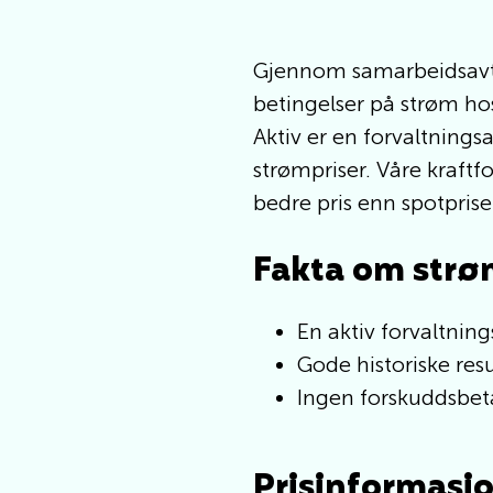
Gjennom samarbeidsavt
betingelser på strøm hos
Aktiv er en forvaltnings
strømpriser. Våre kraftf
bedre pris enn spotprise
Fakta om strø
En aktiv forvaltning
Gode historiske resu
Ingen forskuddsbet
Prisinformasj