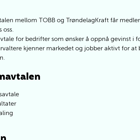
alen mellom TOBB og TrøndelagKraft får medl
 oss.
avtale for bedrifter som ønsker å oppnå gevinst i 
orvaltere kjenner markedet og jobber aktivt for at
n.
mavtalen
savtale
ltater
aling
on