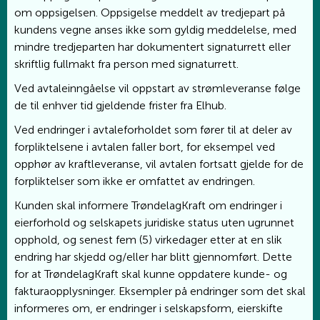
om oppsigelsen. Oppsigelse meddelt av tredjepart på
kundens vegne anses ikke som gyldig meddelelse, med
mindre tredjeparten har dokumentert signaturrett eller
skriftlig fullmakt fra person med signaturrett.
Ved avtaleinngåelse vil oppstart av strømleveranse følge
de til enhver tid gjeldende frister fra Elhub.
Ved endringer i avtaleforholdet som fører til at deler av
forpliktelsene i avtalen faller bort, for eksempel ved
opphør av kraftleveranse, vil avtalen fortsatt gjelde for de
forpliktelser som ikke er omfattet av endringen.
Kunden skal informere TrøndelagKraft om endringer i
eierforhold og selskapets juridiske status uten ugrunnet
opphold, og senest fem (5) virkedager etter at en slik
endring har skjedd og/eller har blitt gjennomført. Dette
for at TrøndelagKraft skal kunne oppdatere kunde- og
fakturaopplysninger. Eksempler på endringer som det skal
informeres om, er endringer i selskapsform, eierskifte