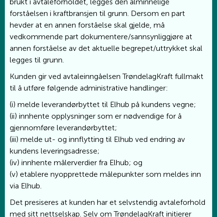
brukt i avtaleforholdet, legges den alminnelige
forståelsen i kraftbransjen til grunn. Dersom en part
hevder at en annen forståelse skal gjelde, må
vedkommende part dokumentere/sannsynliggjøre at
annen forståelse av det aktuelle begrepet/uttrykket skal
legges til grunn.
Kunden gir ved avtaleinngåelsen TrøndelagKraft fullmakt
til å utføre følgende administrative handlinger:
(i) melde leverandørbyttet til Elhub på kundens vegne;
(ii) innhente opplysninger som er nødvendige for å
gjennomføre leverandørbyttet;
(iii) melde ut- og innflytting til Elhub ved endring av
kundens leveringsadresse;
(iv) innhente målerverdier fra Elhub; og
(v) etablere nyopprettede målepunkter som meldes inn
via Elhub.
Det presiseres at kunden har et selvstendig avtaleforhold
med sitt nettselskap. Selv om TrøndelagKraft initierer