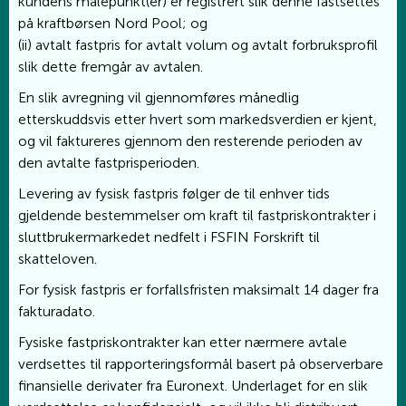
kundens målepunkt(er) er registrert slik denne fastsettes
på kraftbørsen Nord Pool; og
(ii) avtalt fastpris for avtalt volum og avtalt forbruksprofil
slik dette fremgår av avtalen.
En slik avregning vil gjennomføres månedlig
etterskuddsvis etter hvert som markedsverdien er kjent,
og vil faktureres gjennom den resterende perioden av
den avtalte fastprisperioden.
Levering av fysisk fastpris følger de til enhver tids
gjeldende bestemmelser om kraft til fastpriskontrakter i
sluttbrukermarkedet nedfelt i FSFIN Forskrift til
skatteloven.
For fysisk fastpris er forfallsfristen maksimalt 14 dager fra
fakturadato.
Fysiske fastpriskontrakter kan etter nærmere avtale
verdsettes til rapporteringsformål basert på observerbare
finansielle derivater fra Euronext. Underlaget for en slik