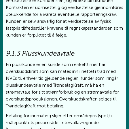
verdsettelse er konfidensielt, og vil ikke bli distribuert.
Kontrakten er uomsettelig og verdsettelse gjennomføres
utelukkende for å ivareta eventuelle rapporteringskrav.
Kunden er selv ansvarlig for at verdsettelse av fysisk
fastpris tilfredsstiller kravene til regnskapsstandarden som
kunden er forpliktet til å følge.
9.1.3 Plusskundeavtale
En plusskunde er en kunde som i enkelttimer har
overskuddskraft som kan mates inn i nettet i tråd med
NVEs til enhver tid gjeldende regler. Kunder som inngår
plusskundeavtale med TrøndelagKraft, må ha en
strømavtale for sitt strømforbruk og en strømavtale for
overskuddsproduksjonen. Overskuddskraften selges til
TrøndelagKraft mot betaling.
Betaling for innmating skjer etter områdepris (spot) i
målepunktets prisområde. Intervallavregnede