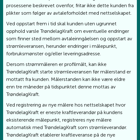
prosessene beskrevet ovenfor, fritar ikke dette kunden fra
plikter som følger av avtaleforholdet med nettselskapet.
Ved oppstart frem i tid skal kunden uten ugrunnet
opphold varsle TrøndelagKraft om eventuelle endringer
som finner sted mellom avtaleinngåelsen og oppstart av
strømleveransen, herunder endringer i målepunkt,
forbruksmønster og/eller leveringsadresse.
Dersom strømmåleren er profilmålt, kan ikke
TrøndelagKraft starte strømleveransen før målerstand er
mottatt fra kunden. Målerstanden kan ikke være eldre
enn tre måneder på tidspunktet denne mottas av
TrøndelagKraft.
Ved registrering av nye målere hos nettselskapet hvor
TrøndelagKraft er eneste kraftleverandør på kundens
eksisterende målepunkt, registreres nye målere
automatisk med TrøndelagKraft som strømleverandør.
TrøndelagKraft etablerer kraftleveranse på de nye