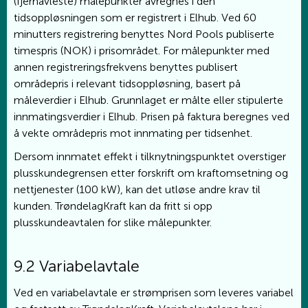
(fjernavleste) målepunkter avregnes i den
tidsoppløsningen som er registrert i Elhub. Ved 60
minutters registrering benyttes Nord Pools publiserte
timespris (NOK) i prisområdet. For målepunkter med
annen registreringsfrekvens benyttes publisert
områdepris i relevant tidsoppløsning, basert på
måleverdier i Elhub. Grunnlaget er målte eller stipulerte
innmatingsverdier i Elhub. Prisen på faktura beregnes ved
å vekte områdepris mot innmating per tidsenhet.
Dersom innmatet effekt i tilknytningspunktet overstiger
plusskundegrensen etter forskrift om kraftomsetning og
nettjenester (100 kW), kan det utløse andre krav til
kunden. TrøndelagKraft kan da fritt si opp
plusskundeavtalen for slike målepunkter.
9.2 Variabelavtale
Ved en variabelavtale er strømprisen som leveres variabel