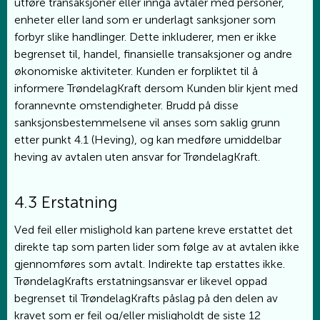
utføre transaksjoner eller inngå avtaler med personer,
enheter eller land som er underlagt sanksjoner som
forbyr slike handlinger. Dette inkluderer, men er ikke
begrenset til, handel, finansielle transaksjoner og andre
økonomiske aktiviteter. Kunden er forpliktet til å
informere TrøndelagKraft dersom Kunden blir kjent med
forannevnte omstendigheter. Brudd på disse
sanksjonsbestemmelsene vil anses som saklig grunn
etter punkt 4.1 (Heving), og kan medføre umiddelbar
heving av avtalen uten ansvar for TrøndelagKraft.
4.3 Erstatning
Ved feil eller mislighold kan partene kreve erstattet det
direkte tap som parten lider som følge av at avtalen ikke
gjennomføres som avtalt. Indirekte tap erstattes ikke.
TrøndelagKrafts erstatningsansvar er likevel oppad
begrenset til TrøndelagKrafts påslag på den delen av
kravet som er feil og/eller misligholdt de siste 12