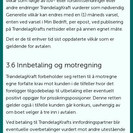
vilkår som følge av lov- eller forskriftsendringer eller
andre endringer TrøndelagKraft vurderer som nødvendig.
Generelle vilkår kan endres med en (1) måneds varsel,
enten ved varsel i Min Bedrift, per epost, ved publisering
på TrøndelagKrafts nettsider eller på annen egnet måte.
Det er de til enhver tid sist oppdaterte vilkår som er
gjeldende for avtalen.
3.6 Innbetaling og motregning
TrøndelagKraft forbeholder seg retten til å motregne
egne forfalte krav mot kunden i de tilfeller hvor det
foreligger tilgodebeløp til utbetaling eller eventuelt
positivt oppgjør for prissikringsposisjoner. Denne retten
gjelder også i tilfelle kunden går konkurs, uavhengig av
om boet velger å tre inn i avtalen.
Ved betaling til TrøndelagKrafts innfordringspartner blir
eventuelle overbetalinger vurdert mot andre utestående