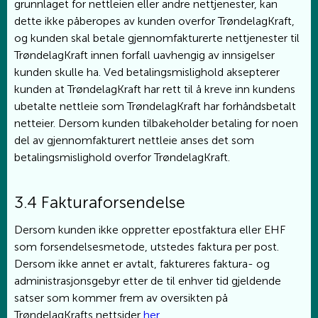
grunnlaget for nettleien eller andre nettjenester, kan
dette ikke påberopes av kunden overfor TrøndelagKraft,
og kunden skal betale gjennomfakturerte nettjenester til
TrøndelagKraft innen forfall uavhengig av innsigelser
kunden skulle ha. Ved betalingsmislighold aksepterer
kunden at TrøndelagKraft har rett til å kreve inn kundens
ubetalte nettleie som TrøndelagKraft har forhåndsbetalt
netteier. Dersom kunden tilbakeholder betaling for noen
del av gjennomfakturert nettleie anses det som
betalingsmislighold overfor TrøndelagKraft.
3.4 Fakturaforsendelse
Dersom kunden ikke oppretter epostfaktura eller EHF
som forsendelsesmetode, utstedes faktura per post.
Dersom ikke annet er avtalt, faktureres faktura- og
administrasjonsgebyr etter de til enhver tid gjeldende
satser som kommer frem av oversikten på
TrøndelagKrafts nettsider
her
.