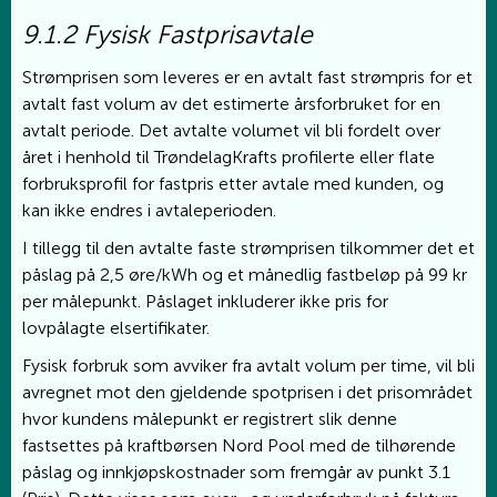
9.1.2 Fysisk Fastprisavtale
Strømprisen som leveres er en avtalt fast strømpris for et
avtalt fast volum av det estimerte årsforbruket for en
avtalt periode. Det avtalte volumet vil bli fordelt over
året i henhold til TrøndelagKrafts profilerte eller flate
forbruksprofil for fastpris etter avtale med kunden, og
kan ikke endres i avtaleperioden.
I tillegg til den avtalte faste strømprisen tilkommer det et
påslag på 2,5 øre/kWh og et månedlig fastbeløp på 99 kr
per målepunkt. Påslaget inkluderer ikke pris for
lovpålagte elsertifikater.
Fysisk forbruk som avviker fra avtalt volum per time, vil bli
avregnet mot den gjeldende spotprisen i det prisområdet
hvor kundens målepunkt er registrert slik denne
fastsettes på kraftbørsen Nord Pool med de tilhørende
påslag og innkjøpskostnader som fremgår av punkt 3.1