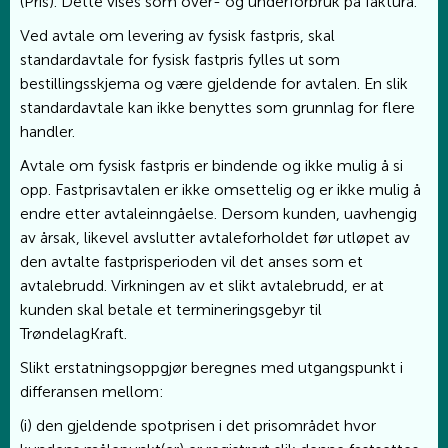
(Pris). Dette vises som over- og underforbruk på faktura.
Ved avtale om levering av fysisk fastpris, skal
standardavtale for fysisk fastpris fylles ut som
bestillingsskjema og være gjeldende for avtalen. En slik
standardavtale kan ikke benyttes som grunnlag for flere
handler.
Avtale om fysisk fastpris er bindende og ikke mulig å si
opp. Fastprisavtalen er ikke omsettelig og er ikke mulig å
endre etter avtaleinngåelse. Dersom kunden, uavhengig
av årsak, likevel avslutter avtaleforholdet før utløpet av
den avtalte fastprisperioden vil det anses som et
avtalebrudd. Virkningen av et slikt avtalebrudd, er at
kunden skal betale et termineringsgebyr til
TrøndelagKraft.
Slikt erstatningsoppgjør beregnes med utgangspunkt i
differansen mellom:
(i) den gjeldende spotprisen i det prisområdet hvor