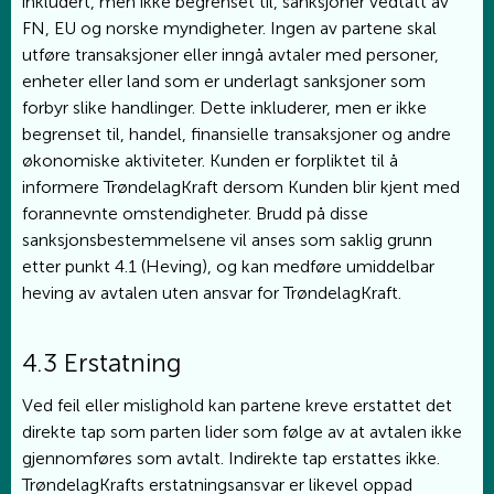
inkludert, men ikke begrenset til, sanksjoner vedtatt av
FN, EU og norske myndigheter. Ingen av partene skal
utføre transaksjoner eller inngå avtaler med personer,
enheter eller land som er underlagt sanksjoner som
forbyr slike handlinger. Dette inkluderer, men er ikke
begrenset til, handel, finansielle transaksjoner og andre
økonomiske aktiviteter. Kunden er forpliktet til å
informere TrøndelagKraft dersom Kunden blir kjent med
forannevnte omstendigheter. Brudd på disse
sanksjonsbestemmelsene vil anses som saklig grunn
etter punkt 4.1 (Heving), og kan medføre umiddelbar
heving av avtalen uten ansvar for TrøndelagKraft.
4.3 Erstatning
Ved feil eller mislighold kan partene kreve erstattet det
direkte tap som parten lider som følge av at avtalen ikke
gjennomføres som avtalt. Indirekte tap erstattes ikke.
TrøndelagKrafts erstatningsansvar er likevel oppad