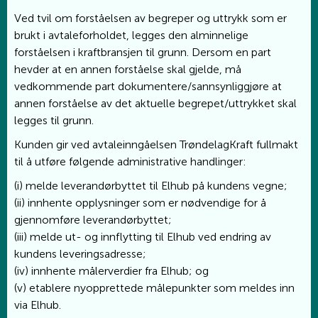
Ved tvil om forståelsen av begreper og uttrykk som er
brukt i avtaleforholdet, legges den alminnelige
forståelsen i kraftbransjen til grunn. Dersom en part
hevder at en annen forståelse skal gjelde, må
vedkommende part dokumentere/sannsynliggjøre at
annen forståelse av det aktuelle begrepet/uttrykket skal
legges til grunn.
Kunden gir ved avtaleinngåelsen TrøndelagKraft fullmakt
til å utføre følgende administrative handlinger:
(i) melde leverandørbyttet til Elhub på kundens vegne;
(ii) innhente opplysninger som er nødvendige for å
gjennomføre leverandørbyttet;
(iii) melde ut- og innflytting til Elhub ved endring av
kundens leveringsadresse;
(iv) innhente målerverdier fra Elhub; og
(v) etablere nyopprettede målepunkter som meldes inn
via Elhub.