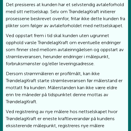
Det presiseres at kunden har et selvstendig avtaleforhold
med sitt nettselskap. Selv om TrøndelagKraft initierer
prosessene beskrevet ovenfor, fritar ikke dette kunden fra
plikter som følger av avtaleforholdet med nettselskapet.
Ved oppstart frem i tid skal kunden uten ugrunnet
opphold varsle TrøndelagKraft om eventuelle endringer
som finner sted mellom avtaleinngåelsen og oppstart av
strømleveransen, herunder endringer i målepunkt,
forbruksmønster og/eller leveringsadresse.
Dersom strømmåleren er profilmålt, kan ikke
TrøndelagKraft starte strømleveransen før målerstand er
mottatt fra kunden. Målerstanden kan ikke være eldre
enn tre måneder på tidspunktet denne mottas av
TrøndelagKraft.
Ved registrering av nye målere hos nettselskapet hvor
TrøndelagKraft er eneste kraftleverandør på kundens
eksisterende målepunkt, registreres nye målere