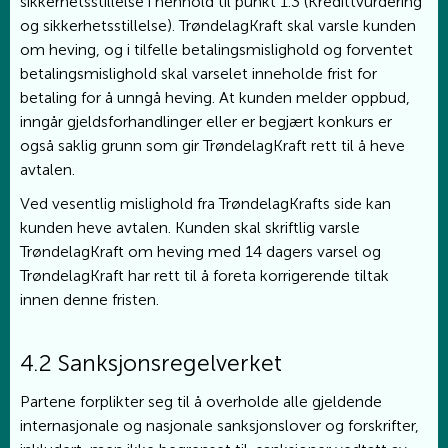
sikkerhetsstillelse i henhold til punkt 1.3 (Kredittvurdering
og sikkerhetsstillelse). TrøndelagKraft skal varsle kunden
om heving, og i tilfelle betalingsmislighold og forventet
betalingsmislighold skal varselet inneholde frist for
betaling for å unngå heving. At kunden melder oppbud,
inngår gjeldsforhandlinger eller er begjært konkurs er
også saklig grunn som gir TrøndelagKraft rett til å heve
avtalen.
Ved vesentlig mislighold fra TrøndelagKrafts side kan
kunden heve avtalen. Kunden skal skriftlig varsle
TrøndelagKraft om heving med 14 dagers varsel og
TrøndelagKraft har rett til å foreta korrigerende tiltak
innen denne fristen.
4.2 Sanksjonsregelverket
Partene forplikter seg til å overholde alle gjeldende
internasjonale og nasjonale sanksjonslover og forskrifter,