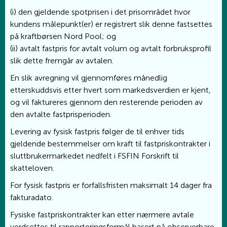
(i) den gjeldende spotprisen i det prisområdet hvor
kundens målepunkt(er) er registrert slik denne fastsettes
på kraftbørsen Nord Pool; og
(ii) avtalt fastpris for avtalt volum og avtalt forbruksprofil
slik dette fremgår av avtalen.
En slik avregning vil gjennomføres månedlig
etterskuddsvis etter hvert som markedsverdien er kjent,
og vil faktureres gjennom den resterende perioden av
den avtalte fastprisperioden.
Levering av fysisk fastpris følger de til enhver tids
gjeldende bestemmelser om kraft til fastpriskontrakter i
sluttbrukermarkedet nedfelt i FSFIN Forskrift til
skatteloven.
For fysisk fastpris er forfallsfristen maksimalt 14 dager fra
fakturadato.
Fysiske fastpriskontrakter kan etter nærmere avtale
verdsettes til rapporteringsformål basert på observerbare