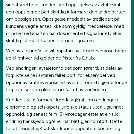
signaturrett hos kunden. Ved oppsigelse av avtale skal
den oppsigende part skriftlig informere den andre parten
om oppsigelsen. Oppsigelse meddelt av tredjepart på
kundens vegne anses ikke som gyldig meddelelse, med
mindre tredjeparten har dokumentert signaturrett eller
skriftlig fullmakt fra person med signaturrett.
Ved avtaleinngåelse vil oppstart av strømleveranse følge
de til enhver tid gjeldende frister fra Elhub.
Ved endringer i avtaleforholdet som fører til at deler av
forpliktelsene i avtalen faller bort, for eksempel ved
opphør av kraftleveranse, vil avtalen fortsatt gjelde for de
forpliktelser som ikke er omfattet av endringen.
Kunden skal informere TrøndelagKraft om endringer i
eierforhold og selskapets juridiske status uten ugrunnet
opphold, og senest fem (5) virkedager etter at en slik
endring har skjedd og/eller har blitt gjennomført. Dette
for at TrøndelagKraft skal kunne oppdatere kunde- og