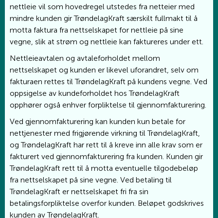
nettleie vil som hovedregel utstedes fra netteier med
mindre kunden gir TrøndelagKraft særskilt fullmakt til å
motta faktura fra nettselskapet for nettleie på sine
vegne, slik at strøm og nettleie kan faktureres under ett.
Nettleieavtalen og avtaleforholdet mellom
nettselskapet og kunden er likevel uforandret, selv om
fakturaen rettes til TrøndelagKraft på kundens vegne. Ved
oppsigelse av kundeforholdet hos TrøndelagKraft
opphører også enhver forpliktelse til gjennomfakturering.
Ved gjennomfakturering kan kunden kun betale for
nettjenester med frigjørende virkning til TrøndelagKraft,
og TrøndelagKraft har rett til å kreve inn alle krav som er
fakturert ved gjennomfakturering fra kunden. Kunden gir
TrøndelagKraft rett til å motta eventuelle tilgodebeløp
fra nettselskapet på sine vegne. Ved betaling til
TrøndelagKraft er nettselskapet fri fra sin
betalingsforpliktelse overfor kunden. Beløpet godskrives
kunden av TrøndelagKraft.