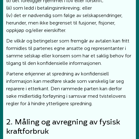
(ii) det foreligger hjemmel i lov eller forskrift;
(iii) som ledd i betalingsinnkreving; eller
(iv) det er nødvendig som følge av selskapsendringer,
herunder, men ikke begrenset til fusjoner, fisjoner,
oppkjøp og/eller eierskifter.
De vilkår og betingelser som fremgår av avtalen kan fritt
formidles til partenes egne ansatte og representanter i
samme selskap eller konsern som har et saklig behov for
tilgang til den konfidensielle informasjonen.
Partene erkjenner at spredning av konfidensiell
informasjon kan medføre skade som vanskelig lar seg
reparere i etterkant. Den rammede parten kan derfor
søke midlertidig forføyning i samsvar med tvistelovens
regler for å hindre ytterligere spredning.
2. Måling og avregning av fysisk
kraftforbruk