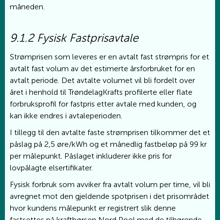
måneden.
9.1.2 Fysisk Fastprisavtale
Strømprisen som leveres er en avtalt fast strømpris for et
avtalt fast volum av det estimerte årsforbruket for en
avtalt periode. Det avtalte volumet vil bli fordelt over
året i henhold til TrøndelagKrafts profilerte eller flate
forbruksprofil for fastpris etter avtale med kunden, og
kan ikke endres i avtaleperioden.
I tillegg til den avtalte faste strømprisen tilkommer det et
påslag på 2,5 øre/kWh og et månedlig fastbeløp på 99 kr
per målepunkt. Påslaget inkluderer ikke pris for
lovpålagte elsertifikater.
Fysisk forbruk som avviker fra avtalt volum per time, vil bli
avregnet mot den gjeldende spotprisen i det prisområdet
hvor kundens målepunkt er registrert slik denne
fastsettes på kraftbørsen Nord Pool med de tilhørende