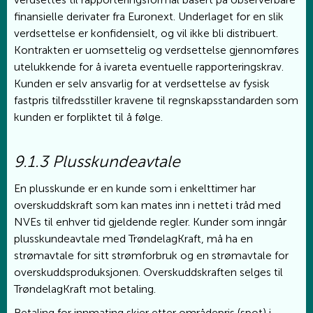
finansielle derivater fra Euronext. Underlaget for en slik
verdsettelse er konfidensielt, og vil ikke bli distribuert.
Kontrakten er uomsettelig og verdsettelse gjennomføres
utelukkende for å ivareta eventuelle rapporteringskrav.
Kunden er selv ansvarlig for at verdsettelse av fysisk
fastpris tilfredsstiller kravene til regnskapsstandarden som
kunden er forpliktet til å følge.
9.1.3 Plusskundeavtale
En plusskunde er en kunde som i enkelttimer har
overskuddskraft som kan mates inn i nettet i tråd med
NVEs til enhver tid gjeldende regler. Kunder som inngår
plusskundeavtale med TrøndelagKraft, må ha en
strømavtale for sitt strømforbruk og en strømavtale for
overskuddsproduksjonen. Overskuddskraften selges til
TrøndelagKraft mot betaling.
Betaling for innmating skjer etter områdepris (spot) i