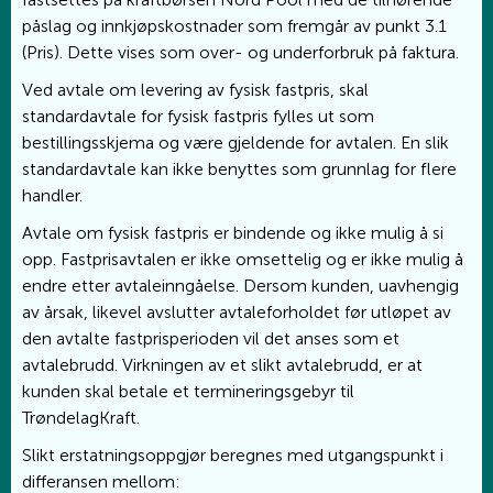
påslag og innkjøpskostnader som fremgår av punkt 3.1
(Pris). Dette vises som over- og underforbruk på faktura.
Ved avtale om levering av fysisk fastpris, skal
standardavtale for fysisk fastpris fylles ut som
bestillingsskjema og være gjeldende for avtalen. En slik
standardavtale kan ikke benyttes som grunnlag for flere
handler.
Avtale om fysisk fastpris er bindende og ikke mulig å si
opp. Fastprisavtalen er ikke omsettelig og er ikke mulig å
endre etter avtaleinngåelse. Dersom kunden, uavhengig
av årsak, likevel avslutter avtaleforholdet før utløpet av
den avtalte fastprisperioden vil det anses som et
avtalebrudd. Virkningen av et slikt avtalebrudd, er at
kunden skal betale et termineringsgebyr til
TrøndelagKraft.
Slikt erstatningsoppgjør beregnes med utgangspunkt i
differansen mellom: