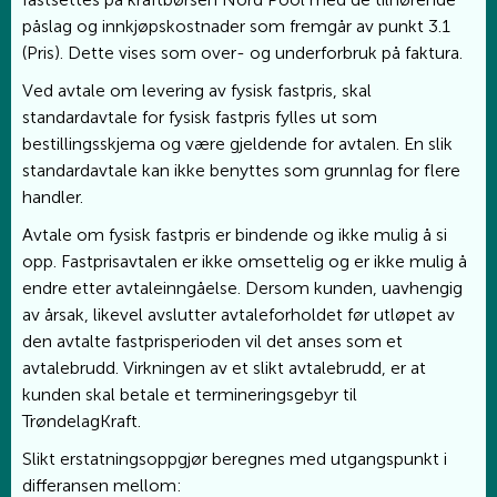
påslag og innkjøpskostnader som fremgår av punkt 3.1
(Pris). Dette vises som over- og underforbruk på faktura.
Ved avtale om levering av fysisk fastpris, skal
standardavtale for fysisk fastpris fylles ut som
bestillingsskjema og være gjeldende for avtalen. En slik
standardavtale kan ikke benyttes som grunnlag for flere
handler.
Avtale om fysisk fastpris er bindende og ikke mulig å si
opp. Fastprisavtalen er ikke omsettelig og er ikke mulig å
endre etter avtaleinngåelse. Dersom kunden, uavhengig
av årsak, likevel avslutter avtaleforholdet før utløpet av
den avtalte fastprisperioden vil det anses som et
avtalebrudd. Virkningen av et slikt avtalebrudd, er at
kunden skal betale et termineringsgebyr til
TrøndelagKraft.
Slikt erstatningsoppgjør beregnes med utgangspunkt i
differansen mellom: