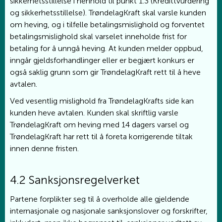
sikkerhetsstillelse i henhold til punkt 1.3 (Kredittvurdering
og sikkerhetsstillelse). TrøndelagKraft skal varsle kunden
om heving, og i tilfelle betalingsmislighold og forventet
betalingsmislighold skal varselet inneholde frist for
betaling for å unngå heving. At kunden melder oppbud,
inngår gjeldsforhandlinger eller er begjært konkurs er
også saklig grunn som gir TrøndelagKraft rett til å heve
avtalen.
Ved vesentlig mislighold fra TrøndelagKrafts side kan
kunden heve avtalen. Kunden skal skriftlig varsle
TrøndelagKraft om heving med 14 dagers varsel og
TrøndelagKraft har rett til å foreta korrigerende tiltak
innen denne fristen.
4.2 Sanksjonsregelverket
Partene forplikter seg til å overholde alle gjeldende
internasjonale og nasjonale sanksjonslover og forskrifter,