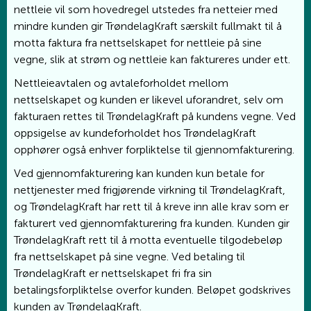
nettleie vil som hovedregel utstedes fra netteier med
mindre kunden gir TrøndelagKraft særskilt fullmakt til å
motta faktura fra nettselskapet for nettleie på sine
vegne, slik at strøm og nettleie kan faktureres under ett.
Nettleieavtalen og avtaleforholdet mellom
nettselskapet og kunden er likevel uforandret, selv om
fakturaen rettes til TrøndelagKraft på kundens vegne. Ved
oppsigelse av kundeforholdet hos TrøndelagKraft
opphører også enhver forpliktelse til gjennomfakturering.
Ved gjennomfakturering kan kunden kun betale for
nettjenester med frigjørende virkning til TrøndelagKraft,
og TrøndelagKraft har rett til å kreve inn alle krav som er
fakturert ved gjennomfakturering fra kunden. Kunden gir
TrøndelagKraft rett til å motta eventuelle tilgodebeløp
fra nettselskapet på sine vegne. Ved betaling til
TrøndelagKraft er nettselskapet fri fra sin
betalingsforpliktelse overfor kunden. Beløpet godskrives
kunden av TrøndelagKraft.