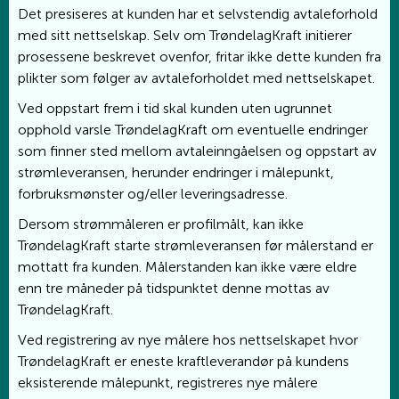
Det presiseres at kunden har et selvstendig avtaleforhold
med sitt nettselskap. Selv om TrøndelagKraft initierer
prosessene beskrevet ovenfor, fritar ikke dette kunden fra
plikter som følger av avtaleforholdet med nettselskapet.
Ved oppstart frem i tid skal kunden uten ugrunnet
opphold varsle TrøndelagKraft om eventuelle endringer
som finner sted mellom avtaleinngåelsen og oppstart av
strømleveransen, herunder endringer i målepunkt,
forbruksmønster og/eller leveringsadresse.
Dersom strømmåleren er profilmålt, kan ikke
TrøndelagKraft starte strømleveransen før målerstand er
mottatt fra kunden. Målerstanden kan ikke være eldre
enn tre måneder på tidspunktet denne mottas av
TrøndelagKraft.
Ved registrering av nye målere hos nettselskapet hvor
TrøndelagKraft er eneste kraftleverandør på kundens
eksisterende målepunkt, registreres nye målere