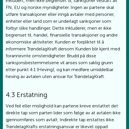
inkludert, men ikke begrenset til, sanksjoner vedtatt av
FN, EU og norske myndigheter. Ingen av partene skal
utføre transaksjoner eller inngå avtaler med personer,
enheter eller land som er underlagt sanksjoner som
forbyr slike handlinger. Dette inkluderer, men er ikke
begrenset til, handel, finansielle transaksjoner og andre
økonomiske aktiviteter. Kunden er forpliktet til å
informere TrøndelagKraft dersom Kunden blir kjent med
forannevnte omstendigheter. Brudd på disse
sanksjonsbestemmelsene vil anses som saklig grunn
etter punkt 4.1 (Heving), og kan medføre umiddelbar
heving av avtalen uten ansvar for TrøndelagKraft.
4.3 Erstatning
Ved feil eller mislighold kan partene kreve erstattet det
direkte tap som parten lider som følge av at avtalen ikke
gjennomføres som avtalt. Indirekte tap erstattes ikke.
TrøndelagKrafts erstatningsansvar er likevel oppad