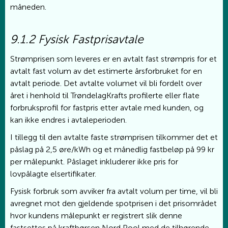
måneden.
9.1.2 Fysisk Fastprisavtale
Strømprisen som leveres er en avtalt fast strømpris for et
avtalt fast volum av det estimerte årsforbruket for en
avtalt periode. Det avtalte volumet vil bli fordelt over
året i henhold til TrøndelagKrafts profilerte eller flate
forbruksprofil for fastpris etter avtale med kunden, og
kan ikke endres i avtaleperioden.
I tillegg til den avtalte faste strømprisen tilkommer det et
påslag på 2,5 øre/kWh og et månedlig fastbeløp på 99 kr
per målepunkt. Påslaget inkluderer ikke pris for
lovpålagte elsertifikater.
Fysisk forbruk som avviker fra avtalt volum per time, vil bli
avregnet mot den gjeldende spotprisen i det prisområdet
hvor kundens målepunkt er registrert slik denne
fastsettes på kraftbørsen Nord Pool med de tilhørende