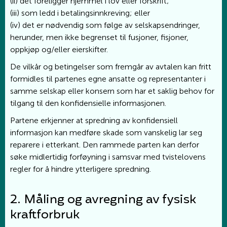
(ii) det foreligger hjemmel i lov eller forskrift;
(iii) som ledd i betalingsinnkreving; eller
(iv) det er nødvendig som følge av selskapsendringer,
herunder, men ikke begrenset til fusjoner, fisjoner,
oppkjøp og/eller eierskifter.
De vilkår og betingelser som fremgår av avtalen kan fritt
formidles til partenes egne ansatte og representanter i
samme selskap eller konsern som har et saklig behov for
tilgang til den konfidensielle informasjonen.
Partene erkjenner at spredning av konfidensiell
informasjon kan medføre skade som vanskelig lar seg
reparere i etterkant. Den rammede parten kan derfor
søke midlertidig forføyning i samsvar med tvistelovens
regler for å hindre ytterligere spredning.
2. Måling og avregning av fysisk
kraftforbruk