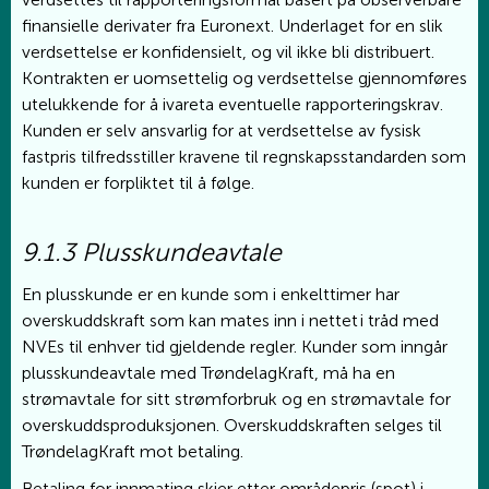
finansielle derivater fra Euronext. Underlaget for en slik
verdsettelse er konfidensielt, og vil ikke bli distribuert.
Kontrakten er uomsettelig og verdsettelse gjennomføres
utelukkende for å ivareta eventuelle rapporteringskrav.
Kunden er selv ansvarlig for at verdsettelse av fysisk
fastpris tilfredsstiller kravene til regnskapsstandarden som
kunden er forpliktet til å følge.
9.1.3 Plusskundeavtale
En plusskunde er en kunde som i enkelttimer har
overskuddskraft som kan mates inn i nettet i tråd med
NVEs til enhver tid gjeldende regler. Kunder som inngår
plusskundeavtale med TrøndelagKraft, må ha en
strømavtale for sitt strømforbruk og en strømavtale for
overskuddsproduksjonen. Overskuddskraften selges til
TrøndelagKraft mot betaling.
Betaling for innmating skjer etter områdepris (spot) i