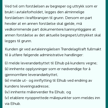
Ved tvil om forståelsen av begreper og uttrykk som er
brukt i avtaleforholdet, legges den alminnelige
forståelsen i kraftbransjen til grunn. Dersom en part
hevder at en annen forståelse skal gjelde, må
vedkommende part dokumentere/sannsynliggjøre at
annen forståelse av det aktuelle begrepet/uttrykket skal
legges til grunn.
Kunden gir ved avtaleinngåelsen TrøndelagKraft fullmakt
til å utføre følgende administrative handlinger:
(i) melde leverandørbyttet til Elhub på kundens vegne;
(ii) innhente opplysninger som er nødvendige for å
gjennomføre leverandørbyttet;
(iii) melde ut- og innflytting til Elhub ved endring av
kundens leveringsadresse;
(iv) innhente målerverdier fra Elhub; og
(v) etablere nyopprettede målepunkter som meldes inn
via Elhub.