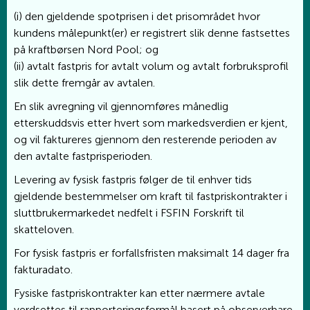
(i) den gjeldende spotprisen i det prisområdet hvor
kundens målepunkt(er) er registrert slik denne fastsettes
på kraftbørsen Nord Pool; og
(ii) avtalt fastpris for avtalt volum og avtalt forbruksprofil
slik dette fremgår av avtalen.
En slik avregning vil gjennomføres månedlig
etterskuddsvis etter hvert som markedsverdien er kjent,
og vil faktureres gjennom den resterende perioden av
den avtalte fastprisperioden.
Levering av fysisk fastpris følger de til enhver tids
gjeldende bestemmelser om kraft til fastpriskontrakter i
sluttbrukermarkedet nedfelt i FSFIN Forskrift til
skatteloven.
For fysisk fastpris er forfallsfristen maksimalt 14 dager fra
fakturadato.
Fysiske fastpriskontrakter kan etter nærmere avtale
verdsettes til rapporteringsformål basert på observerbare