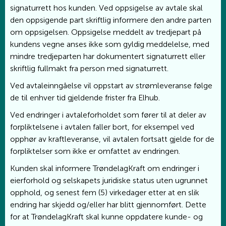
signaturrett hos kunden. Ved oppsigelse av avtale skal
den oppsigende part skriftlig informere den andre parten
om oppsigelsen. Oppsigelse meddelt av tredjepart på
kundens vegne anses ikke som gyldig meddelelse, med
mindre tredjeparten har dokumentert signaturrett eller
skriftlig fullmakt fra person med signaturrett.
Ved avtaleinngåelse vil oppstart av strømleveranse følge
de til enhver tid gjeldende frister fra Elhub.
Ved endringer i avtaleforholdet som fører til at deler av
forpliktelsene i avtalen faller bort, for eksempel ved
opphør av kraftleveranse, vil avtalen fortsatt gjelde for de
forpliktelser som ikke er omfattet av endringen.
Kunden skal informere TrøndelagKraft om endringer i
eierforhold og selskapets juridiske status uten ugrunnet
opphold, og senest fem (5) virkedager etter at en slik
endring har skjedd og/eller har blitt gjennomført. Dette
for at TrøndelagKraft skal kunne oppdatere kunde- og