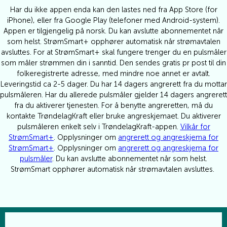
Har du ikke appen enda kan den lastes ned fra App Store (for
iPhone), eller fra Google Play (telefoner med Android-system).
Appen er tilgjengelig på norsk. Du kan avslutte abonnementet når
som helst. StrømSmart+ opphører automatisk når strømavtalen
avsluttes. For at StrømSmart+ skal fungere trenger du en pulsmåler
som måler strømmen din i sanntid. Den sendes gratis pr post til din
folkeregistrerte adresse, med mindre noe annet er avtalt.
Leveringstid ca 2-5 dager. Du har 14 dagers angrerett fra du mottar
pulsmåleren. Har du allerede pulsmåler gjelder 14 dagers angrerett
fra du aktiverer tjenesten. For å benytte angreretten, må du
kontakte TrøndelagKraft eller bruke angreskjemaet. Du aktiverer
pulsmåleren enkelt selv i TrøndelagKraft-appen.
Vilkår for
StrømSmart+
.
Opplysninger om
angrerett og angreskjema for
StrømSmart+
. Opplysninger om
angrerett og angreskjema for
pulsmåler
. Du kan avslutte abonnementet når som helst.
StrømSmart opphører automatisk når strømavtalen avsluttes.