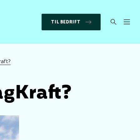
TIL BEDRIFT
aft?
agKraft?