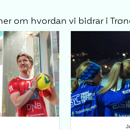
er om hvordan vi bidrar i Trø
J