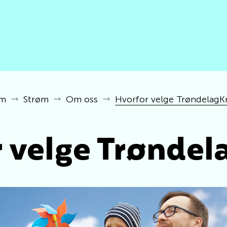
em
Strøm
Om oss
Hvorfor velge TrøndelagKr
 velge Trøndel