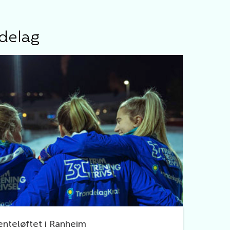
ndelag
enteløftet i Ranheim