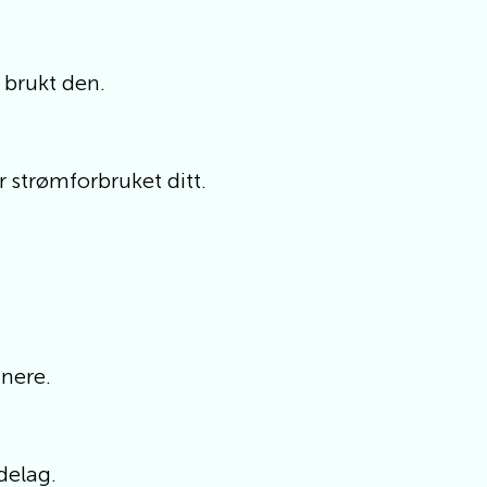
 brukt den.
er strømforbruket ditt.
nere.
ndelag.