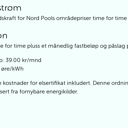
 strøm
dskraft for Nord Pools områdepriser time for time 
on
me for time pluss et månedlig fastbeløp og påslag
p: 39.00 kr/mnd
9 øre/kWh
e kostnader for elsertifikat inkludert. Denne ordnin
ert fra fornybare energikilder.