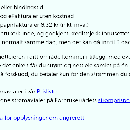
eller bindingstid
 og eFaktura er uten kostnad
papirfaktura er 8,32 kr (inkl. mva.)
rbrukerkunde, og godkjent kredittsjekk forutsettes
s normalt samme dag, men det kan gå inntil 3 dag
 netteieren i ditt område kommer i tillegg, med ev
 det enkelt får du strøm og nettleie samlet på én 
på forskudd, du betaler kun for den strømmen du a
ømavtaler i vår
Prisliste
.
gne strømavtaler på Forbrukerrådets
strømprispo
 for opplysninger om angrerett