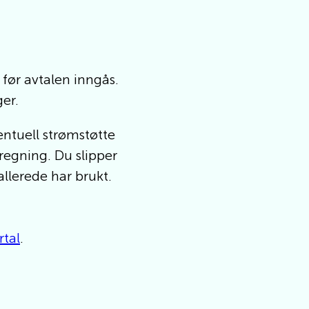
 før avtalen inngås.
er.
entuell strømstøtte
regning. Du slipper
llerede har brukt.
rtal
.