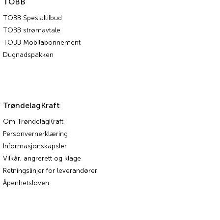
TOBB
TOBB Spesialtilbud
TOBB strømavtale
TOBB Mobilabonnement
Dugnadspakken
TrøndelagKraft
Om TrøndelagKraft
Personvernerklæring
Informasjonskapsler
Vilkår, angrerett og klage
Retningslinjer for leverandører
Åpenhetsloven