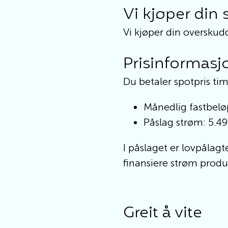
Vi kjøper din
Vi kjøper din overskud
Prisinformasj
Du betaler spotpris ti
Månedlig fastbelø
Påslag strøm: 5.4
I påslaget er lovpålagt
finansiere strøm produs
Greit å vite