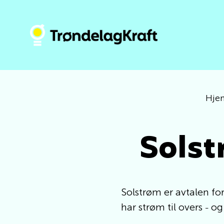
Hje
Solst
Solstrøm er avtalen for
har strøm til overs
og 
–