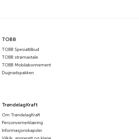
TOBB
TOBB Spesialtilbud
TOBB strømavtale
TOBB Mobilabonnement
Dugnadspakken
TrøndelagKraft
Om TrøndelagKraft
Personvernerklæring
Informasjonskapsler
Vilkår, angrerett og klage