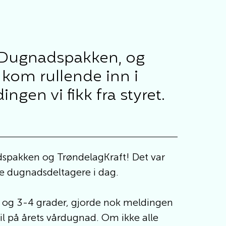
om Dugnadspakken, og
 kom rullende inn i
gen vi fikk fra styret.
adspakken og TrøndelagKraft! Det var
rige dugnadsdeltagere i dag.
l og 3-4 grader, gjorde nok meldingen
til på årets vårdugnad. Om ikke alle