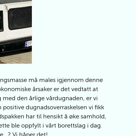
bygningsmasse må males igjennom denne
økonomiske årsaker er det vedtatt at
ig med den årlige vårdugnaden, er vi
 positive dugnadsoverraskelsen vi fikk
spakken har til hensikt å øke samhold,
ette ble oppfylt i vårt borettslag i dag.
e…? Vi håper det!