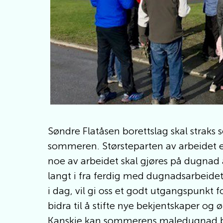
Søndre Flatåsen borettslag skal straks
sommeren. Størsteparten av arbeidet er
noe av arbeidet skal gjøres på dugnad 
langt i fra ferdig med dugnadsarbeidet
i dag, vil gi oss et godt utgangspunk
bidra til å stifte nye bekjentskaper og øk
Kanskje kan sommerens maledugnad bli 