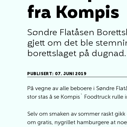
fra Kompis
Søndre Flatåsen Boretts
gjett om det ble stemni
borettslaget på dugnad. 
PUBLISERT: 07. JUNI 2019
På vegne av alle beboere i Søndre Flat
stor stas å se Kompis` Foodtruck rulle i
Selv om smaken av sommer raskt gikk o
om gratis, nygrillet hamburgere at noen