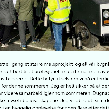
 sette i gang et større maleprosjekt, og all vår 
 satt bort til et profesjonelt malerfirma, men av 
av beboerne. Dette betyr at selv om vi nå er ferd
 for denne sommeren. Jeg er helt sikker på at den
t for videre samarbeid igjennom sommeren. Dugnad
e trivsel i boligselskapene. Jeg vil absolutt si at d
en hyggelig opplevelse for noen flere etter dett