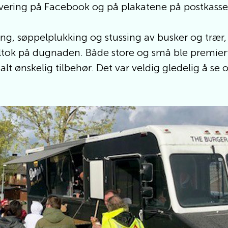
ering på Facebook og på plakatene på postkassest
ng, søppelplukking og stussing av busker og trær,
deltok på dugnaden. Både store og små ble premi
ed alt ønskelig tilbehør. Det var veldig gledelig å