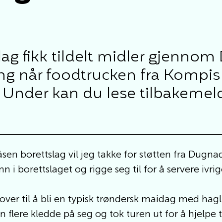
lag fikk tildelt midler gjenn
ng når foodtrucken fra Kompis
Under kan du lese tilbakemeldin
åsen borettslag vil jeg takke for støtten fra Dugn
nn i borettslaget og rigge seg til for å servere iv
ver til å bli en typisk trøndersk maidag med hag
 flere kledde på seg og tok turen ut for å hjelpe 