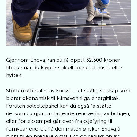
Gjennom Enova kan du få opptil 32.500 kroner
tilbake når du kjøper solcellepanel til huset eller
hytten.
Støtten utbetales av Enova – et statlig selskap som
bidrar økonomisk til klimavennlige energitiltak.
Foruten solcellepanel kan du også få støtte
dersom du gjør omfattende renovering av boligen,
eller for eksempel går over fra oljefyring til
fornybar energi. På den måten ønsker Enova å
bidra til en bredere omstilling og reduksjon av