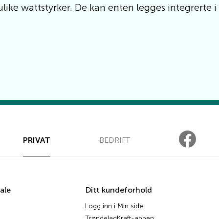
like wattstyrker. De kan enten legges integrerte i 
PRIVAT
BEDRIFT
ale
Ditt kundeforhold
Logg inn i Min side
TrøndelagKraft-appen